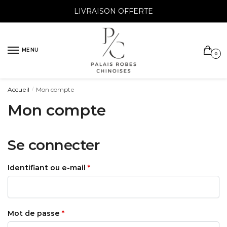
Sauter
Skip
LIVRAISON OFFERTE
à
to
la
content
navigation
MENU
0
Accueil
Mon compte
/
Mon compte
Se connecter
Obligatoire
Identifiant ou e-mail
*
Obligatoire
Mot de passe
*