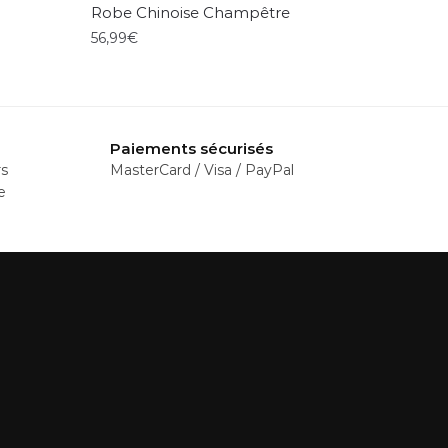
Robe Chinoise Champêtre
56,99
€
Ce
produit
a
Paiements sécurisés
plusieurs
rs
MasterCard / Visa / PayPal
variations.
e
Les
options
peuvent
être
choisies
sur
la
page