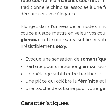
robe courte
aux
manches courtes
est 
traditionnelle chinoise, associée à une 
démarquer avec élégance.
Plongez dans l’univers de la mode chino
coupe ajustée mettra en valeur vos cour
glamour
, cette robe saura sublimer votr
irrésistiblement
sexy
.
Évoque une sensation de
romantiqu
Parfaite pour une soirée
glamour
ou 
Un mélange subtil entre tradition et
Une pièce qui célèbre la
féminité
et 
Une touche d’exotisme pour votre
ga
Caractéristiques :