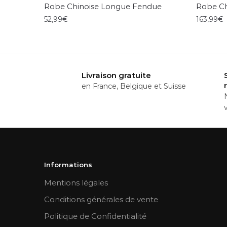
Robe Chinoise Longue Fendue
Robe Ch
52,99
€
163,99
€
Ce
Ce
produit
produi
a
a
Livraison gratuite
plusieurs
plusie
en France, Belgique et Suisse
variations.
variati
Les
Les
options
option
peuvent
peuve
être
être
Informations
choisies
choisi
Mentions légales
sur
sur
la
la
Conditions générales de vente
page
page
Politique de Confidentialité