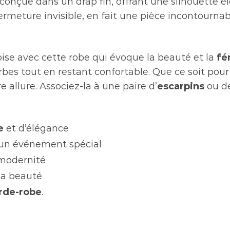
conçue dans un drap fin, offrant une silhouette é
fermeture invisible, en fait une pièce incontourna
ise avec cette robe qui évoque la beauté et la
fé
bes tout en restant confortable. Que ce soit pou
e allure. Associez-la à une paire d’
escarpins
ou d
e
et d’élégance
un événement spécial
 modernité
la beauté
rde-robe
.