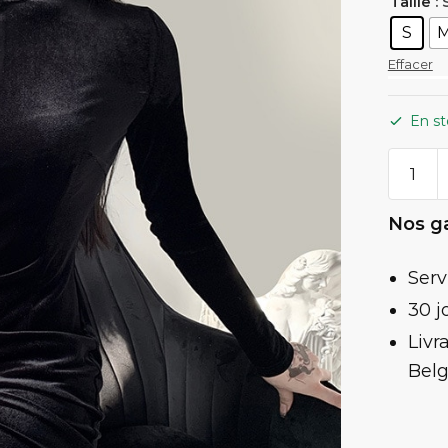
: 
Taille
S
Effacer
En st
quanti
de
Robe
Nos ga
Chinois
Sexy
Serv
30 j
Livr
Belg