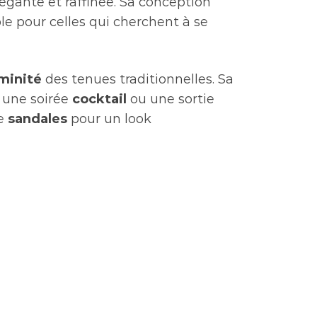
légante et raffinée. Sa conception
ble pour celles qui cherchent à se
minité
des tenues traditionnelles. Sa
r une soirée
cocktail
ou une sortie
e
sandales
pour un look