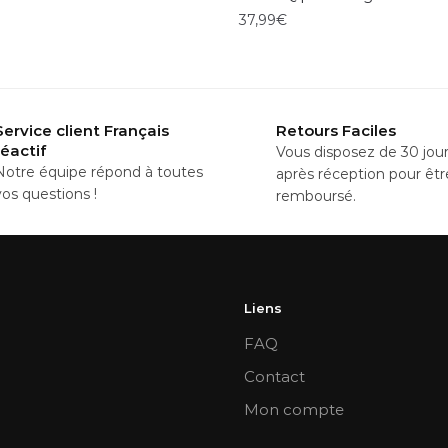
37,99
€
Ce
t
produit
a
Service client Français
Retours Faciles
urs
plusieurs
réactif
Vous disposez de 30 jou
ons.
variations.
Notre équipe répond à toutes
après réception pour êtr
vos questions !
remboursé.
Les
s
options
nt
peuvent
être
Liens
es
choisies
FAQ
sur
la
Contact
page
Mon compte
du