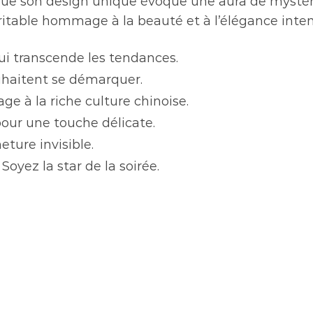
que son design unique évoque une aura de mystère 
ritable hommage à la beauté et à l’élégance inte
ui transcende les tendances.
ouhaitent se démarquer.
e à la riche culture chinoise.
our une touche délicate.
eture invisible.
 Soyez la star de la soirée.