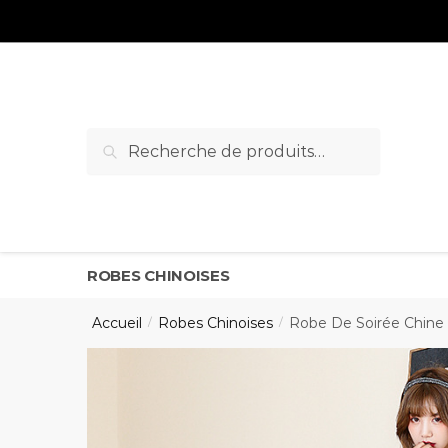
Sauter
Skip
à
to
la
content
navigation
Recherche
Recherche
pour :
ROBES CHINOISES
Accueil
Robes Chinoises
Robe De Soirée Chine
/
/