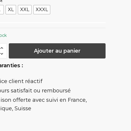
 M
L
XL
XXL
XXXL
ock
té
Ajouter au panier
ranties :
ice client réactif
ours satisfait ou remboursé
aison offerte
avec suivi en France,
ique, Suisse