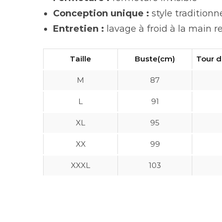
Conception unique :
style traditionn
Entretien :
lavage à froid à la main
Taille
Buste(cm)
Tour d
M
87
L
91
XL
95
XX
99
XXXL
103