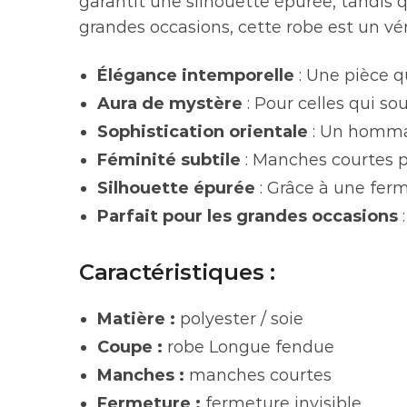
garantit une silhouette épurée, tandis 
grandes occasions, cette robe est un vé
Élégance intemporelle
: Une pièce q
Aura de mystère
: Pour celles qui s
Sophistication orientale
: Un hommag
Féminité subtile
: Manches courtes p
Silhouette épurée
: Grâce à une ferm
Parfait pour les grandes occasions
:
Caractéristiques :
Matière :
polyester / soie
Coupe :
robe Longue fendue
Manches :
manches courtes
Fermeture :
fermeture invisible