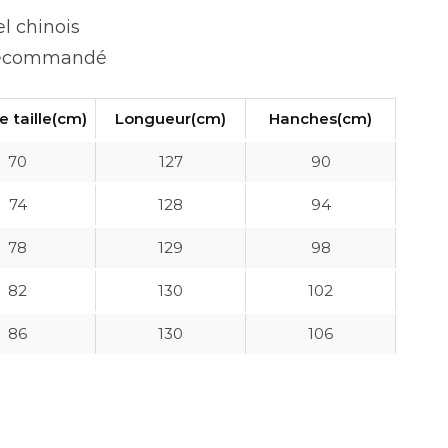
el chinois
 recommandé
e taille(cm)
Longueur(cm)
Hanches(cm)
70
127
90
74
128
94
78
129
98
82
130
102
86
130
106