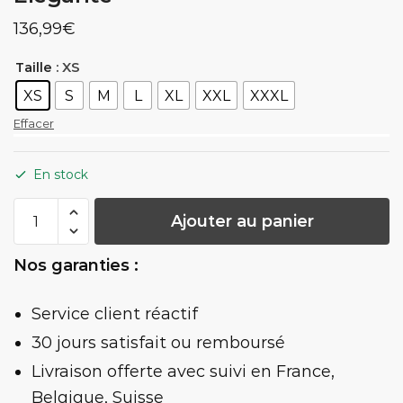
136,99
€
: XS
Taille
XS
S
M
L
XL
XXL
XXXL
Effacer
En stock
quantité
Ajouter au panier
de
Robe
Nos garanties :
Chinoise
Brodée
Service client réactif
Bordeau
Élégante
30 jours satisfait ou remboursé
Livraison offerte
avec suivi en France,
Belgique, Suisse