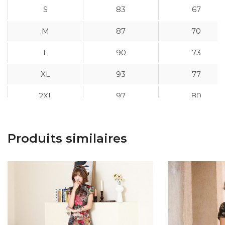
S
83
67
M
87
70
L
90
73
XL
93
77
2XL
97
80
3XL
100
83
Produits similaires