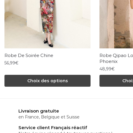
Robe De Soirée Chine
Robe Qipao Lo
Phoenix
56,99
€
48,99
€
Ce
Ce
Choix des options
Choi
produit
produit
a
a
plusieurs
plusieurs
variations.
Livraison gratuite
variations.
Les
en France, Belgique et Suisse
Les
options
Service client Français réactif
options